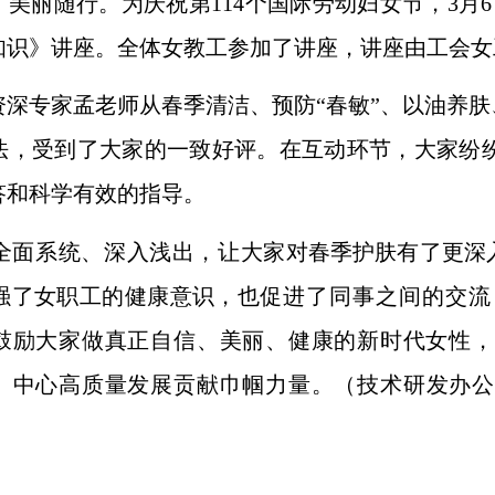
美丽随行。为庆祝第114个国际劳动妇女节，3月
知识》讲座。全体女教工参加了讲座，讲座由工会女
资深专家孟老师从春季清洁、预防
“春敏”、以油养
法，受到了大家的一致好评。在
互动环节，
大家纷
答
和科学有效的指导。
全面系统、深入浅出，
让
大家
对春季护肤有了更深
强了女职工的健康意识，也
促进了同事之间的交流
鼓励大家做真正自信、美丽、健康的新时代女性，
、中心高
质量发展贡献巾帼力量。
（
技术研发办公
）