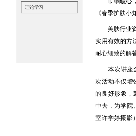
巾帼暖心，
理论学习
《春季护肤小
美肤行业
实用有效的方
耐心细致的解
本次讲座
次活动
不仅增
的良好形象
，
中去，为
学院
室许学婷摄影