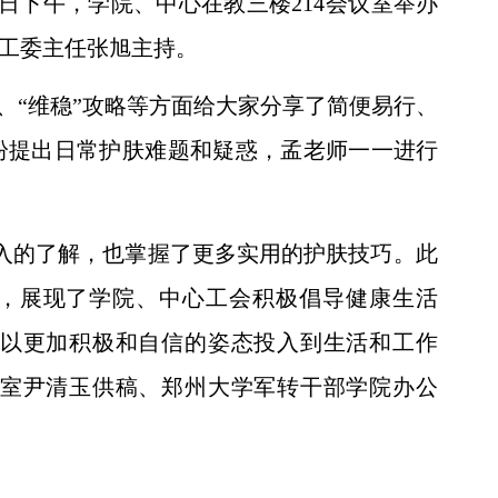
6日下午，学院、中心在教三楼214会议室举办
工委主任张旭主持。
肤、“维稳”攻略等方面给大家分享了简便易行、
纷
提出
日常
护肤难题和疑惑，
孟老师一一进行
入的了解，也掌握了更多实用的护肤技巧。
此
，展现了学院
、
中心
工会积极倡导健康生活
以更加积极和自信的姿态投入到生活和工作
室尹清玉供稿、郑州大学军转干部学院办公