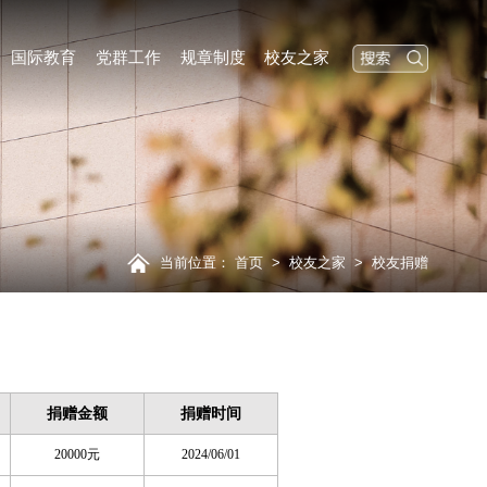
国际教育
党群工作
规章制度
校友之家
当前位置：
首页
>
校友之家
>
校友捐赠
捐赠
金额
捐赠
时间
20000元
2024/06/01