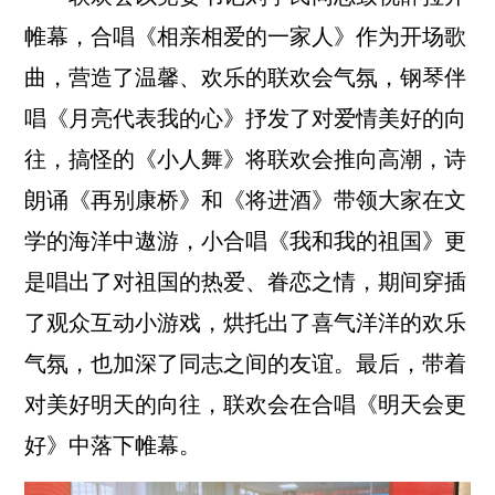
帷幕，
合唱
《
相亲相爱
的一家人》
作为开场
歌
曲，营造了温馨、欢乐的联欢会气氛，
钢琴
伴
唱《
月亮代表
我的心》
抒发了对
爱情美好的向
往
，
搞怪的《
小人舞
》
将联欢会
推向高潮，
诗
朗诵
《
再别
康桥》
和
《
将进酒
》
带领
大家在文
学
的
海洋中遨游
，
小合唱《
我和我的
祖国》
更
是
唱出
了
对祖国
的
热爱、眷恋之情
，
期间穿插
了观众互动小游戏，
烘托出了
喜气洋洋的欢乐
气氛，也加
深
了同志之间的
友谊
。
最后
，
带着
对美好明天的向往，联欢会在
合唱
《
明天
会更
好》
中
落下帷幕。