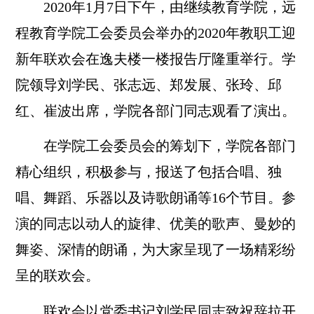
2020年1月7日下午
，由继续教育学院，远
程教育学院工会委员会
举办
的
2020年
教职工迎
新年联欢会在逸夫楼
一楼
报告厅隆重举行。
学
院
领导刘学民
、
张志远
、郑发展
、
张玲
、邱
红、崔波出席，学院各部门
同志
观看
了
演出。
在
学院工会委员
会
的筹划下，学院各部门
精心组织，积极参与，报送了包括合唱、
独
唱
、舞蹈、乐器
以及
诗歌朗诵
等
16个
节目
。
参
演的同志以
动人
的旋律、
优美
的歌声、曼妙的
舞姿、深情的朗诵
，为
大家呈现了一场
精彩纷
呈
的联欢会。
联欢会
以
党委书记
刘学民
同志致祝辞拉开