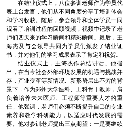
在结业仪式上
，
八位参训老师作为学员代
表
上台发言
，
他们
从不同角度分享了培训体会
和学习收获。
随后，
参会领导和全体学员
一同
观看了培训过程的回顾视频，视频中记录了老
师们四天来的学习瞬间和精彩瞬间
。
最后，
王
海杰及与会领导共同为学员们颁发了结业证
书
，
并对他们的学习成果表示了肯定和祝贺。
结业仪式上，
王海杰
作
总结讲话。
他
指
出，在
当今社会
外部环境发展的机遇与挑战
并
存
，产业变革等新情况、新形势
层出不穷的背
景下，
作为
郑州大学医科、工科骨干
教师，肩
负着培养未来
医师
、工程师等重要人才的重
任。
他强调，
老师们
必须不断提升自己的专业
素养和教学
科研
能力，以适应时代发展的需
要。他
对
参训
老师提出
三
点期望：
一是
要
继续