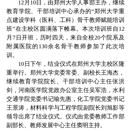
12月1
0
日，由
郑州大学
人事部主办
，
继续
教育学院
、
干部培训中心承办的“郑州大学重
点建设学科（医科、工科）骨干教师赋能培训
班”在主校区
圆满落下帷幕
。
本次培训班自12
月7日开班，历时四天，
来自
全校
2
0
个院系及
附属医院的
130
余名
骨干
教师参加了此次培
训。
1
0
日下午
，
结业仪式在郑州大学主校区隆
重举行。郑
州大学党委常委、副校长王海杰
，
继续教育学院院长、干部培训中心主任张洪
剑
，
河南医学院党政办公室主任吴军浩
，
水利
交通学院党委书记喻先惠
，
化工学院党委书记
王景涛
，
材料科学与工程学院副院长刘旭影
等
领导出席了结业仪式
。
仪式由党委教师工作部
副部长、教师发展中心主任窦明主持。