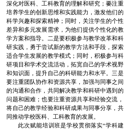
深化对
医科、工
科教育的理解和研究
；
要
注重
培养学生的创新思维和实践能力，激发他们的
科学兴趣和探索精神
；
同时，
关注学生的个性
差异和多元发展需求，为他们提供个性化的教
学方案和指导。
二是要
积极参与教学改革和科
研实践
，
勇于尝试新的教学方法和手段，探索
适合学生发展的教学模式
；
同时，
积极参与科
研项目和学术交流活动，拓宽自己的学术视野
和知识面
，提升自己的科研能力和水平
。
三是
要
注重团队协作和资源共享
，
加强与同事之间
的沟通和合作，共同解决教学
和科研
中遇到的
问题和困难
；
也要注重资源共享和经验交流，
将自己的教学经验和
科研
成果与同事分享，共
同推动学校
医科、工科
教育的发展。
此次赋能培训班是学校贯彻落实“学科建