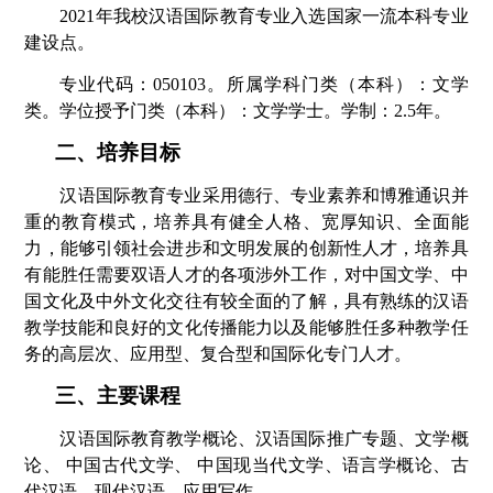
2021年我
校
汉语国际教育专业入选国家一流本科专业
建设点。
专业代码：
050103。
所属学科门类（本科）：文学
类
。
学位授予门类（本科）：文学
学士
。
学制：2.5年。
二、
培养目标
汉语国际教育专业采用德行、专业素养和博雅通识并
重的教育模式，培养具有健全人格、宽厚知识、全面能
力，能够引领社会进步和文明发展的创新性人才，培养具
有能胜任需要双语人才的各项涉外工作，对中国文学、中
国文化及中外文化交往有较全面的了解，具有熟练的汉语
教学技能和良好的文化传播能力以及能够胜任多种教学任
务的高层次、应用型、复合型和国际化专门人才。
三、主要课程
汉语国际教育教学概论
、
汉语国际推广专题
、
文学概
论
、
中国古代文学
、
中国现当代文学
、
语言学概论
、
古
代汉语
、
现代汉语
、
应用写作
。