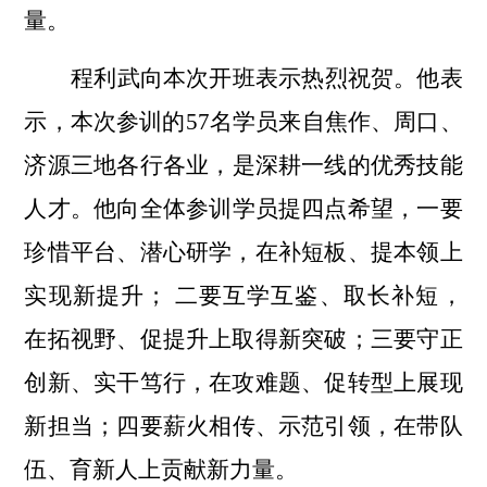
量。
程利武
向本次开班表示热烈祝贺。他表
示，本次参训的57名学员
来自
焦作、周口、
济源
三地各行各业
，是深耕
一线的优秀技能
人才
。
他
向全体参训学员提四点希望，一要
珍惜平台、潜心研学，在补短板、提本领上
实现新提升
；
二要互学互鉴、取长补短，
在拓视野、促提升上取得新突破
；
三要守正
创新、实干笃行，在攻难题、促转型上展现
新担当
；
四要薪火相传、示范引领，在带队
伍、育新人上贡献新力量。