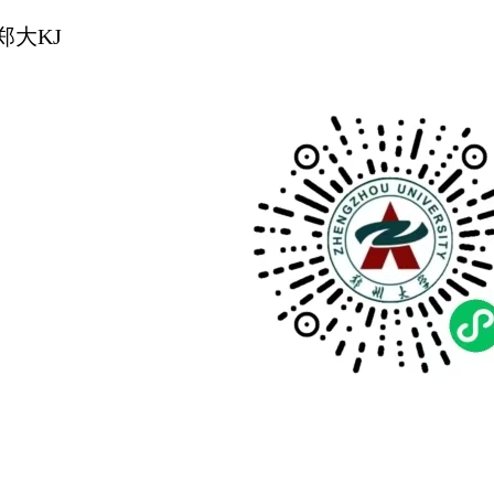
郑大
KJ