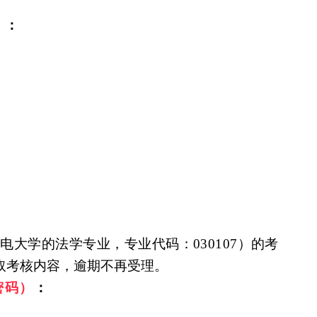
）
：
水
电大学的法学专业，专业代码：
030107）
的考
n索取考核内容
，
逾期不再
受
理。
密码）
：