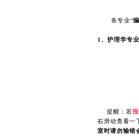
各专业
“
1、护理学专
提醒：若
报
右滑动查看一
室时
请勿
输错