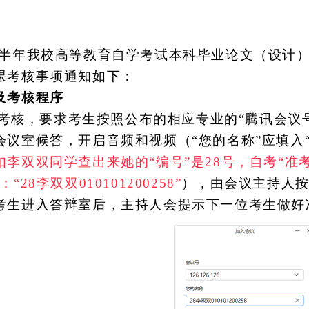
年上半年我校高等教育自学考试本科毕业论文（设计
课考核事项通知如下：
及考核程序
考核，要求考生按照公布的相应专业的
“腾讯会议
会议室候答，开启音频和视频（
“您的名称”应填入
如李双双同学查出来她的
“编号”是28号，自考“准考
：“28
李双双
010101200258”
），由会议主持人
考生进入答辩室后，主持人会提示下一位考生做好