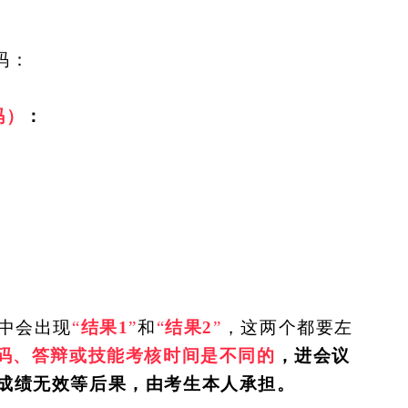
码：
码）
：
中会出现
“
结果
1
”
和
“
结果
2
”
，这两个都要左
码、答辩或技能考核时间是不同的
，进会议
成绩无效等后果，由考生本人承担。