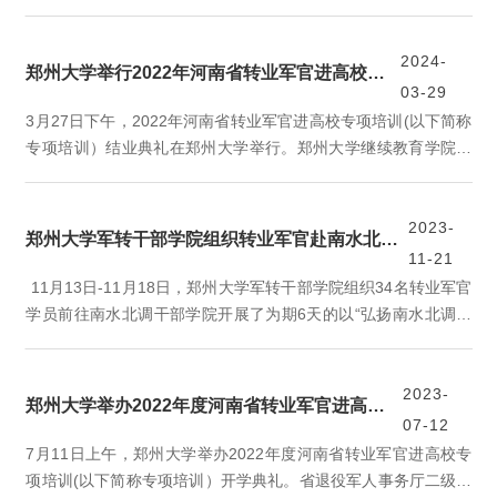
级巡视员郭胜利、郑州大学副校长张倩红出席开班仪式。省委组
织部干部一处、省委编办、省教育厅、省公安厅人事处、省军区
转业办、省退役军人事务厅、郑州大学继续教育学院、干部培训
2024-
郑州大学举行2022年河南省转业军官进高校专项培训结业典礼
中心相关负责同志及81名转业军官参加了仪式。开班仪式由郑州
03-29
大学继续教育学院院长、干部培训中心主任张洪剑主持。张倩红
3月27日下午，2022年河南省转业军官进高校专项培训(以下简称
致欢...
专项培训）结业典礼在郑州大学举行。郑州大学继续教育学院院
长、干部培训中心主任张洪剑，郑州大学继续教育学院党委副书
记、纪委书记梁晓军，郑州大学继续教育学院副院长、干部培训
中心副主任崔波出席典礼，郑州大学军转干部学院主要负责同志
2023-
郑州大学军转干部学院组织转业军官赴南水北调干部学院进行现场教学
及参训学员参加了典礼。典礼由郑州大学继续教育学院党委副书
11-21
记刘艳芳主持。会上，崔波从专项培训基本情况、专项培训主要
11月13日-11月18日，郑州大学军转干部学院组织34名转业军官
环节...
学员前往南水北调干部学院开展了为期6天的以“弘扬南水北调精
神 践行时代伟大使命”为主题的现场教学，此次教学由郑州大学继
续教育学院副院长崔波带队。开班仪式上，南水北调干部学院副
院长包晓代表学院作了热情洋溢的欢迎词，对南水北调精神及南
2023-
郑州大学举办2022年度河南省转业军官进高校专项培训开学典礼
阳特色文化作简要介绍，并对大家的到来表示欢迎。随后，崔波
07-12
与包晓共同为学员代表授旗。本次培训采用课堂教学、情景教
7月11日上午，郑州大学举办2022年度河南省转业军官进高校专
学...
项培训(以下简称专项培训）开学典礼。省退役军人事务厅二级巡