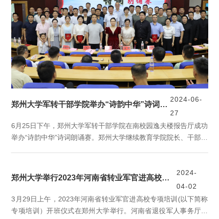
2024-06-
郑州大学军转干部学院举办“诗韵中华”诗词朗诵赛
27
6月25日下午，郑州大学军转干部学院在南校园逸夫楼报告厅成功
举办“诗韵中华”诗词朗诵赛。郑州大学继续教育学院院长、干部培
训中心主任张洪剑，党委副书记刘艳芳，副院长、副主任崔波、
徐春华，文秘宣传部赵洁琼担任评委，第七期河南省转业军官进
高校专项培训的学员参加了比赛。本次比赛共有十组参赛作品，
2024-
郑州大学举行2023年河南省转业军官进高校专项培训开班仪式
参赛学员采用个人或团队的形式，用饱含深情的诗词语言、真挚
04-02
朴实的情感、灵活多样的舞台形式，描绘了中华诗词的历史画
3月29日上午，2023年河南省转业军官进高校专项培训(以下简称
面...
专项培训）开班仪式在郑州大学举行。河南省退役军人事务厅二