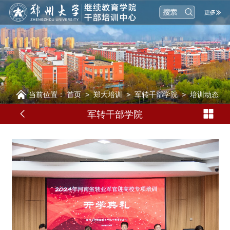
当前位置：
首页
>
郑大培训
>
军转干部学院
>
培训动态
军转干部学院