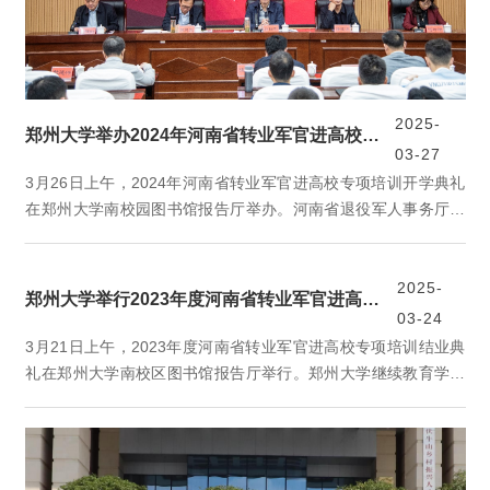
2025-
郑州大学举办2024年河南省转业军官进高校专项培训开学典礼
03-27
3月26日上午，2024年河南省转业军官进高校专项培训开学典礼
在郑州大学南校园图书馆报告厅举办。河南省退役军人事务厅二
级巡视员郭胜利，军转干部移交安置处处长李德东，河南省委组
织部干部一处副处长、三级调研员任建波，河南省教育厅人事处
三级调研员张志海，河南省公安厅人事处一级调研员李浩，河南
2025-
郑州大学举行2023年度河南省转业军官进高校专项培训结业典礼
省财政厅社保处科长杜建行，河南省退役军人事务厅军转干部移
03-24
交安置处三级调研员王保根，郑州大学继续教育学院党委书记何
3月21日上午，2023年度河南省转业军官进高校专项培训结业典
玲玲出...
礼在郑州大学南校区图书馆报告厅举行。郑州大学继续教育学院
院长、干部培训中心主任张洪剑，党委副书记刘艳芳，副院长、
副主任徐春华出席典礼，郑州大学军转干部学院主要负责同志、
学业导师代表及参训学员参加典礼。典礼由副院长、副主任崔波
主持。张洪剑代表学院、中心向圆满完成培训任务的79名学员表