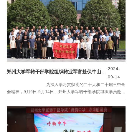
示衷心祝贺，也向各位老师和工作人员的辛勤付出表示感谢。他
总结了...
2024-
郑州大学军转干部学院组织转业军官赴伏牛山进行乡村振兴专题培训
09-14
为深入学习贯彻党的二十大和二十届三中全
会精神，9月9日-9月14日，郑州大学军转干部学院组织学员赴伏
牛山乡村振兴人才教育中心开展了为期6天的“强学提质 蓄能启
航”乡村振兴专题培训。此次培训由郑州大学继续教育学院副院
长、干部培训中心副主任崔波带队。开班仪式上，中心培训部副
部长王鸽子致欢迎辞。她对学员前来培训表示热烈欢迎，并简要
介绍了中心的基本情况。她表示，中心将以最大的热...