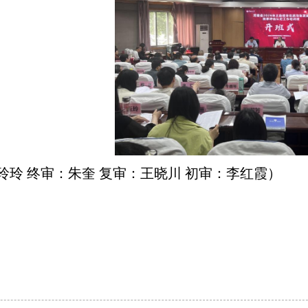
玲玲 终审：朱奎 复审：王晓川 初审：李红霞）