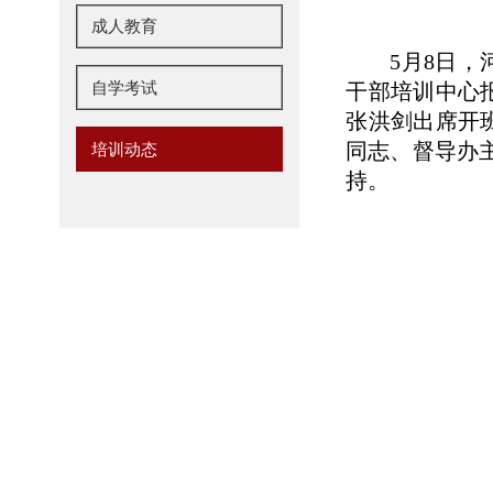
成人教育
5月8日
自学考试
干部培训中心
张洪剑出席开
同志、督导办
培训动态
持。