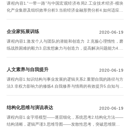
10.“互联网＋”时代下高等教育的改革与发展11.辅导员职业队伍建
课程内容1.“一带一路”与中国宏观经济布局2.工业技术经济-模块
设12.课堂教学口语艺术13.大学责任与使命14.践行理念 ...
化产业集群及组织效率分析3.当前经济金融形势分析4.如何适应河
南经济发展新常态5.中国文化与过程工业的发展关系6.探讨信息化
与工业化如何在企业中深度融合7.财政支出与绩效评价8.网点转型
企业家拓展训练
服务营销管理9.商业银行（支行）管理实战10.互联网金融下的银
2020-06-19
行新机遇11.如何迎接工业4.0时代的到来12.税收风险13.汽车销
课程内容1.激发个人与团队的潜能和创造力 2.克服心理惰性，磨
售、企业营销实战14.供给侧结构性改革、创新驱动政府购...
练战胜困难的毅力3.启发想象力与创造力，提高解决问题能力4.改
善人际关系，更融洽地与团队合作5.提升团队的凝聚力和核心竞
争力
人文素养与自我提升
2020-06-19
课程内容1.知识结构与事业发展的逻辑关系2.重塑自我的路径与方
法3.非权力影响力的修炼4.自我修养与情商的有效提升5.自知与自
省6.学习型组织的五项修炼
结构化思维与演说表达
2020-06-19
课程内容​1.金字塔模型——逐层细化，系统思考2.结构化方法——
结构清晰，逻辑严谨3.思维导图——发散性思考，突破思维限制4.