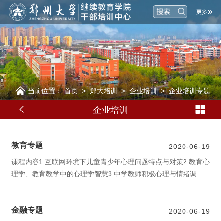
当前位置：
首页
>
郑大培训
>
企业培训
>
企业培训专题
企业培训
教育专题
2020-06-19
课程内容1.互联网环境下儿童青少年心理问题特点与对策2.教育心
理学、教育教学中的心理学智慧3.中学教师积极心理与情绪调节4.
面向数字时代：现代教育技术重塑学校教育5.PPT课件、微课设
计与教学模式创新6.微课设计与教学模式创新7.教师心理压力与情
金融专题
绪调节8.教师的自我认知与发展9.信息化环境下教与学的变革实践
2020-06-19