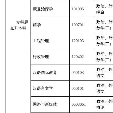
政治、外
康复治疗学
101005
综合
政治、外
专科起
药学
100701
数学(二)
点升本科
政治、外
工程管理
120103
数学(二)
政治、外
行政管理
120402
数学(二)
政治、外
汉语国际教育
050103
语文
政治、外
汉语言文学
050101
语文
政治、外
网络与新媒体
050306T
概论